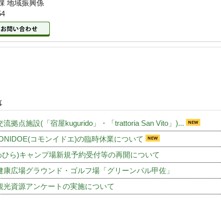
課 地域振興係
54
事
拠点施設(「宿屋kugurido」・「trattoria San Vito」)...
ONIDOE(コモンイドエ)の臨時休業について
わひら)キャンプ場新規予約受付等の再開について
健康広場グラウンド・ゴルフ場「グリーンパル甲佐」
観光資源アンケートの実施について