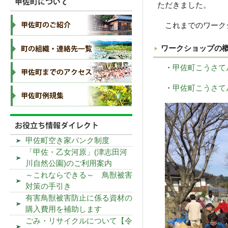
ただきました。
これまでのワークシ
ワークショップの
・
甲佐町こうさて
・
甲佐町こうさてん
甲佐町空き家バンク制度
「甲佐・乙女河原」(津志田河
川自然公園)のご利用案内
～これならできる～ 鳥獣被害
対策の手引き
有害鳥獣被害防止に係る資材の
購入費用を補助します
ごみ・リサイクルについて【令