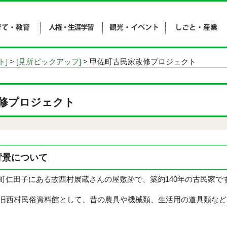
ト]
>
[見所ピックアップ]
> 甲佐町古民家改修プロジェクト
修プロジェクト
背景について
仁田子にある故西村展蔵さんの屋敷跡で、築約140年の古民家で
旧西村民俗資料館として、昔の農具や機械類、生活用の道具類など2