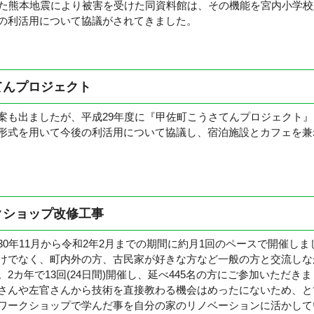
た熊本地震により被害を受けた同資料館は、その機能を宮内小学校
の利活用について協議がされてきました。
てんプロジェクト
も出ましたが、平成29年度に『甲佐町こうさてんプロジェクト』
形式を用いて今後の利活用について協議し、宿泊施設とカフェを兼
クショップ改修工事
0年11月から令和2年2月までの期間に約月1回のペースで開催し
けでなく、町内外の方、古民家が好きな方など一般の方と交流しな
2カ年で13回(24日間)開催し、延べ445名の方にご参加いただ
さんや左官さんから技術を直接教わる機会はめったにないため、と
ワークショップで学んだ事を自分の家のリノベーションに活かして