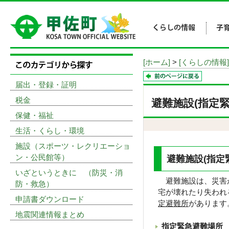
[ホーム]
>
[くらしの情報]
届出・登録・証明
税金
避難施設(指定
保健・福祉
生活・くらし・環境
施設（スポーツ・レクリエーショ
ン・公民館等）
避難施設(指定
いざというときに （防災・消
避難施設は、災害が
防・救急）
宅が壊れたり失われ
申請書ダウンロード
定避難所
があります
地震関連情報まとめ
指定緊急避難場所