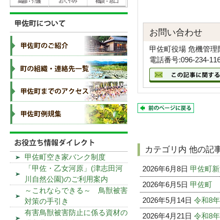
お問い合わせ
甲佐町役場 危機管理
電話番号:096-234-11
カテゴリ内 他の記
甲佐町空き家バンク制度
「甲佐・乙女河原」(津志田河
2026年6月8日
甲佐町新
川自然公園)のご利用案内
2026年6月5日
甲佐町
～これならできる～ 鳥獣被害
2026年5月14日
令和8
対策の手引き
有害鳥獣被害防止に係る資材の
2026年4月21日
令和8