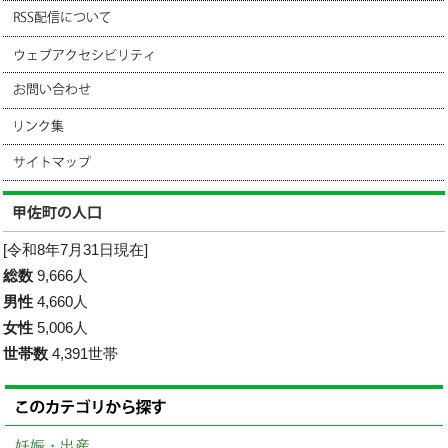
[令和8年7月31日現在]
総数
9,666人
男性
4,660人
女性
5,006人
世帯数
4,391世帯
妊娠・出産