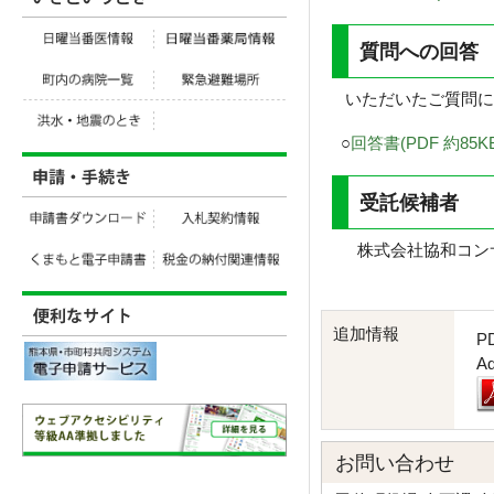
質問への回答
いただいたご質問に
○
回答書(PDF 約85KB
受託候補者
株式会社協和コン
追加情報
P
A
お問い合わせ