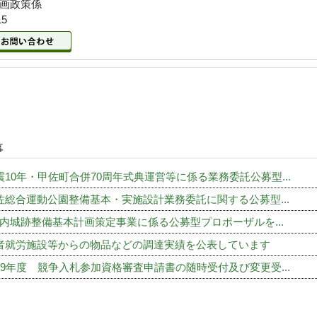
企画政策係
15
事
震10年・甲佐町合併70周年式典運営等に係る業務委託公募型...
佐総合運動公園整備基本・実施設計業務委託に関する公募型...
内城跡整備基本計画策定事業に係る公募型プロポーザルを...
者就労施設等からの物品などの調達実績を公表しています
・9年度 競争入札参加資格審査申請書の随時受付及び変更受...