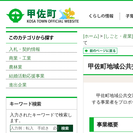
[ホーム]
>
[しごと・産業]
て
入札・契約情報
商業・工業
甲佐町地域公共
農林業
結婚活動応援事業
進出企業
甲佐町地域公共交通
する事業者をプロポ
入力されたキーワードで検索し
ます。
事業概要