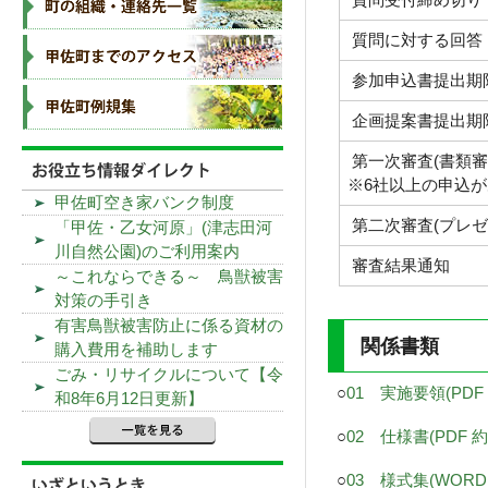
質問に対する回答
参加申込書提出期
企画提案書提出期
第一次審査(書類審
※6社以上の申込
甲佐町空き家バンク制度
第二次審査(プレゼ
「甲佐・乙女河原」(津志田河
川自然公園)のご利用案内
審査結果通知
～これならできる～ 鳥獣被害
対策の手引き
有害鳥獣被害防止に係る資材の
関係書類
購入費用を補助します
ごみ・リサイクルについて【令
○
01 実施要領(PDF 
和8年6月12日更新】
○
02 仕様書(PDF 約2
○
03 様式集(WORD 