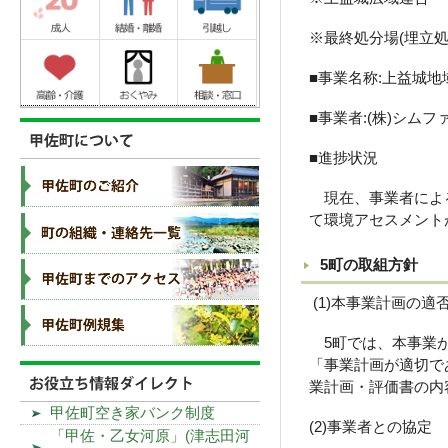
※最終処分場(埋立
■事業名称:上益城
■事業者:(株)シム
■進捗状況
現在、事業者による
て環境アセスメント
5町の取組方針
(1)本事業計画の適
5町では、本事業が
「事業計画が適切で
業計画・評価書の内
甲佐町空き家バンク制度
(2)事業者との協定
「甲佐・乙女河原」(津志田河