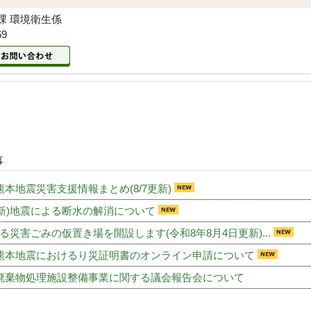
課 環境衛生係
69
事
熊本地震災害支援情報まとめ(8/7更新)
 更新)地震による断水の解消について
る災害ごみの仮置き場を開設します(令和8年8月4日更新)...
熊本地震におけるり災証明書のオンライン申請について
廃棄物処理施設整備事業に関する議会報告会について