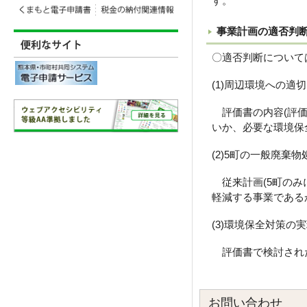
す。
事業計画の適否判
〇適否判断について
(1)周辺環境への適
評価書の内容(評価
いか、必要な環境保
(2)5町の一般廃棄
従来計画(5町のみ
軽減する事業である
(3)環境保全対策
評価書で検討された
お問い合わせ