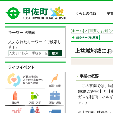
[ホーム]
>
[重要なお知ら
入力されたキーワードで検索し
ます。
上益城地域にお
事業の概要
この事業では、民間
(家庭ごみ等)】と
ガスを利用(エネル
る。)
※上益城広域連合・