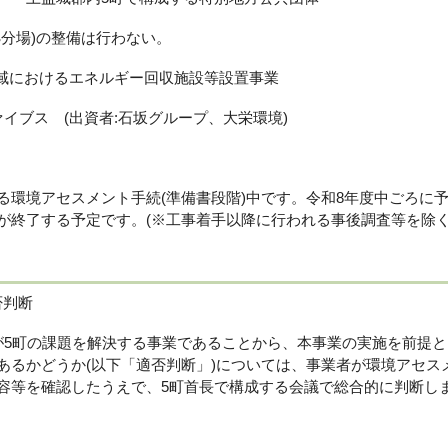
処分場)の整備は行わない。
地域におけるエネルギー回収施設等設置事業
ファイブス (出資者:石坂グループ、大栄環境)
環境アセスメント手続(準備書段階)中です。令和8年度中ごろに
が終了する予定です。(※工事着手以降に行われる事後調査等を除く
否判断
5町の課題を解決する事業であることから、本事業の実施を前提と
あるかどうか(以下「適否判断」)については、事業者が環境アセス
容等を確認したうえで、5町首長で構成する会議で総合的に判断し