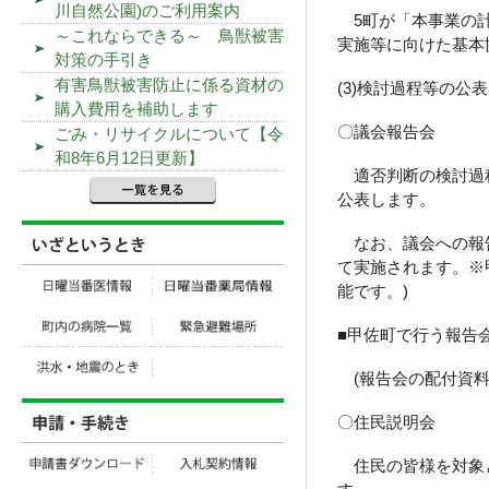
川自然公園)のご利用案内
5町が「本事業の計
～これならできる～ 鳥獣被害
実施等に向けた基本
対策の手引き
有害鳥獣被害防止に係る資材の
(3)検討過程等の公
購入費用を補助します
〇議会報告会
ごみ・リサイクルについて【令
和8年6月12日更新】
適否判断の検討過程
公表します。
なお、議会への報告
て実施されます。※
能です。)
■甲佐町で行う報告
(報告会の配付資料
〇住民説明会
住民の皆様を対象と