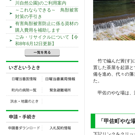
川自然公園)のご利用案内
～これならできる～ 鳥獣被害
対策の手引き
有害鳥獣被害防止に係る資材の
購入費用を補助します
ごみ・リサイクルについて【令
和8年6月12日更新】
竹で編んだ簀(す)
置した茶屋を起源と
備を進め、代々の藩
た。
甲佐のやな場は、江
「甲佐町やな場
下記リンクをクリッ