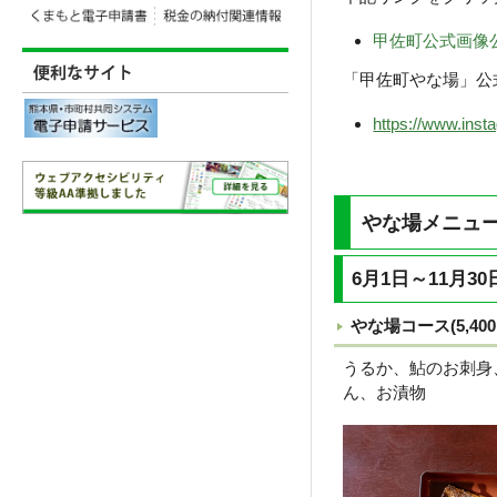
甲佐町公式画像
「甲佐町やな場」公
https://www.ins
やな場メニュ
6月1日～11月3
やな場コース(5,4
うるか、鮎のお刺身
ん、お漬物