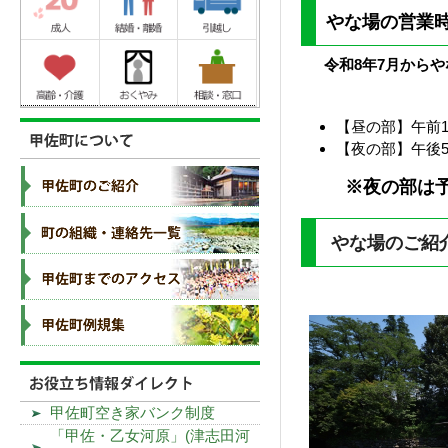
やな場の営業
令和8年7月から
【昼の部】午前1
【夜の部】午後5
※夜の部は予約
やな場のご紹
甲佐町空き家バンク制度
「甲佐・乙女河原」(津志田河