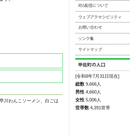
[令和8年7月31日現在]
総数
9,666人
男性
4,660人
女性
5,006人
早川わんこソーメン、白ごは
世帯数
4,391世帯