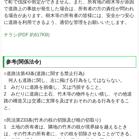
て町で伐採や剪定ができません。また、所有地の樹木等が原因
で道路上の事故が発生した場合は、所有者の方の責任が問われ
る場合があります。
樹木等の所有者の皆様には、安全かつ安心
に道路を利用できるよう、適切な管理をお願いいたします。
チラシ(PDF 約617KB)
参考(関係法令)
○道路法第43条(道路に関する禁止行為)
何人も道路に関し、左に掲げる行為をしてはならない。
1 みだりに道路を損傷し、又は汚損すること。
2 みだりに道路に土石、竹木等の物件をたい積し、その他道
路の構造又は交通に支障を及ぼすおそれのある行為をするこ
と。
○民法第233条(竹木の枝の切除及び根の切取り)
1 土地の所有者は、隣地の竹木の枝が境界線を越えるとき
は、その竹木の所有者に、その枝を切除させることができる。