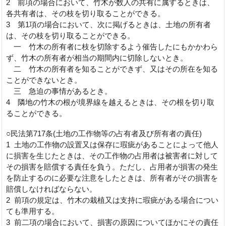
2 前項の場合において、竹木が数人の共有に属するときは、
各共有者は、その枝を切り取ることができる。
3 第1項の場合において、次に掲げるときは、土地の所有者
は、その枝を切り取ることができる。
一 竹木の所有者に枝を切除するよう催告したにもかかわら
ず、竹木の所有者が相当の期間内に切除しないとき。
二 竹木の所有者を知ることができず、又はその所在を知る
ことができないとき。
三 急迫の事情があるとき。
4 隣地の竹木の根が境界線を越えるときは、その根を切り取
ることができる。
○民法第717条(土地の工作物等の占有者及び所有者の責任)
1 土地の工作物の設置又は保存に瑕疵があることによって他人
に損害を生じたときは、その工作物の占用者は被害者に対して
その損害を賠償する責任を負う。ただし、占用者が損害の発生
を防止するのに必要な注意をしたときは、所有者がその損害を
賠償しなければならない。
2 前項の規定は、竹木の栽植又は支持に瑕疵がある場合につい
ても準用する。
3 前二項の場合において、損害の原因についてほかにその責任