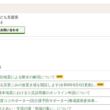
子ども支援係
14
事
 更新)地震による断水の解消について
る災害ごみの仮置き場を開設します(令和8年8月4日更新)...
熊本地震におけるり災証明書のオンライン申請について
年度ココサポーター(旧介護予防サポーター)養成講座参加者...
支えあい・交流の場「地域の集い」について