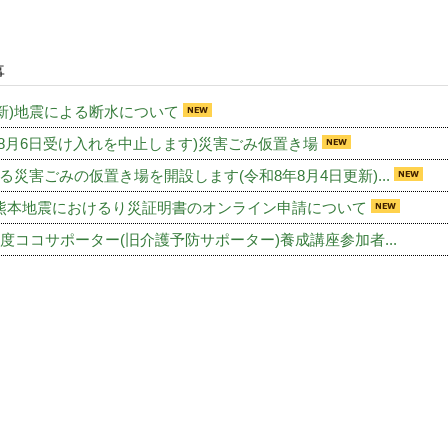
事
 更新)地震による断水について
年8月6日受け入れを中止します)災害ごみ仮置き場
る災害ごみの仮置き場を開設します(令和8年8月4日更新)...
熊本地震におけるり災証明書のオンライン申請について
年度ココサポーター(旧介護予防サポーター)養成講座参加者...