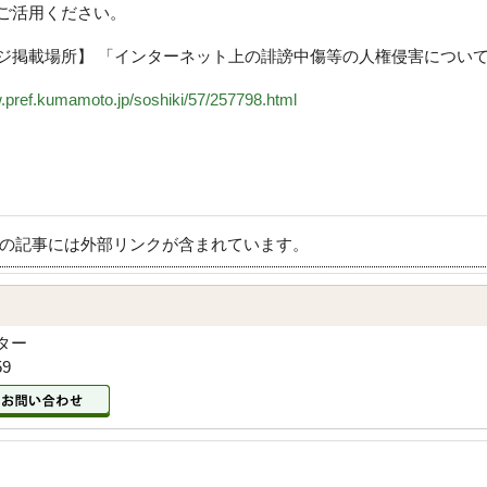
はご活用ください。
ジ掲載場所】 「インターネット上の誹謗中傷等の人権侵害につい
w.pref.kumamoto.jp/soshiki/57/257798.html
の記事には外部リンクが含まれています。
ター
59