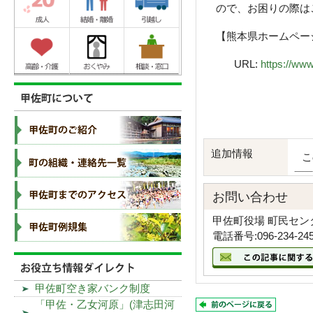
ので、お困りの際
【熊本県ホームペー
URL:
https://ww
追加情報
こ
お問い合わせ
甲佐町役場 町民セン
電話番号:096-234-24
甲佐町空き家バンク制度
「甲佐・乙女河原」(津志田河