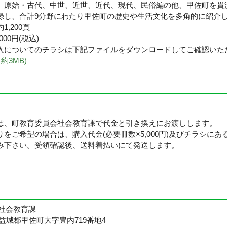
、原始・古代、中世、近世、近代、現代、民俗編の他、甲佐町を貫
録し、合計9分野にわたり甲佐町の歴史や生活文化を多角的に紹介
,200頁
00円(税込)
入についてのチラシは下記ファイルをダウンロードしてご確認いた
約3MB)
は、町教育委員会社会教育課で代金と引き換えにお渡しします。
をご希望の場合は、購入代金(必要冊数×5,000円)及びチラシに
み下さい。受領確認後、送料着払いにて発送します。
社会教育課
県上益城郡甲佐町大字豊内719番地4