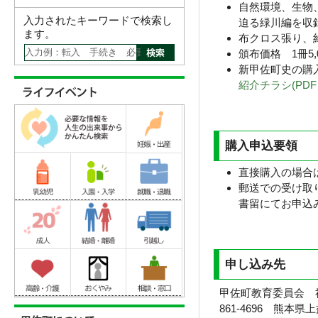
自然環境、生物
入力されたキーワードで検索し
迫る緑川編を収
ます。
布クロス張り、約1
頒布価格 1冊5,0
新甲佐町史の購
紹介チラシ(PDF 
購入申込要領
直接購入の場合
郵送での受け取り
書留にてお申込
申し込み先
甲佐町教育委員会 
861-4696 熊本