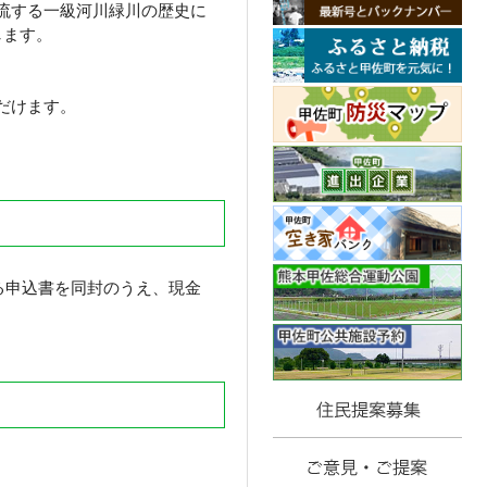
流する一級河川緑川の歴史に
します。
だけます。
ある申込書を同封のうえ、現金