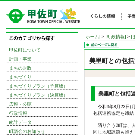
[ホーム]
>
[町政情報]
>
[
甲佐町について
計画・事業
美里町との包括
まちの財政
まちづくり
まちづくりプラン（予算版）
美里町と包括
まちづくりプラン（決算版）
広報・公聴
令和3年8月23日
行政情報
包括連携協定を締結
統計データ
隣り合う2町は、人
町議会のお知らせ
同じ地域課題も抱え