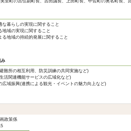
から美里町の吉住副町長、吉田議長、上田町長、甲佐町の奥名町長、宮
適な暮らしの実現に関すること
る地域の実現に関すること
よる地域の持続的発展に関すること
組み
(避難所の相互利用、防災訓練の共同実施など)
(生活関連機能サービスの広域化など)
の広域振興(連携による観光・イベントの魅力向上など)
企画政策係
15