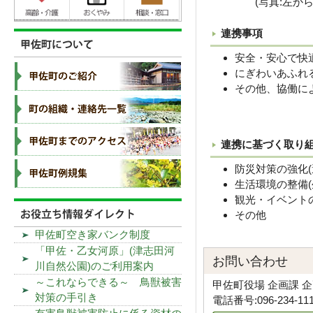
(写真:左
連携事項
安全・安心で快
にぎわいあふれ
その他、協働に
連携に基づく取り
防災対策の強化
生活環境の整備
観光・イベント
その他
甲佐町空き家バンク制度
「甲佐・乙女河原」(津志田河
お問い合わせ
川自然公園)のご利用案内
～これならできる～ 鳥獣被害
甲佐町役場 企画課 
対策の手引き
電話番号:096-234-11