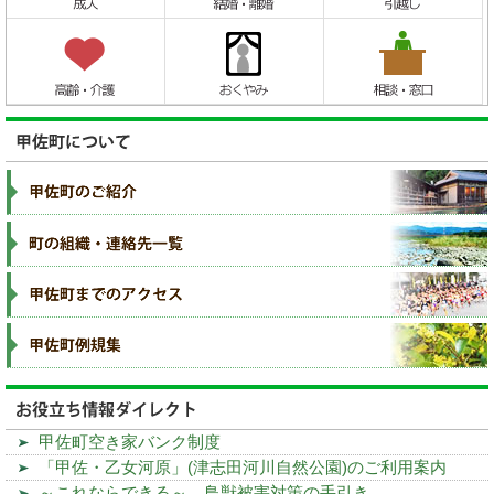
甲佐町空き家バンク制度
「甲佐・乙女河原」(津志田河川自然公園)のご利用案内
～これならできる～ 鳥獣被害対策の手引き