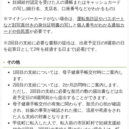
妊婦給付認定を受けた人の通帳またはキャッシュカード
の写し(銀行名、支店名、口座番号などがわかるもの)
※マイナンバーカードがない場合は、
運転免許証やパスポート
など顔写真付きの身分証明書の写し
と
個人番号がわかる通知カ
ードや住民票
が必要です。
※2回目の支給に必要な書類の提出は、出産予定日の8週前の日
を起算日として2年を経過する日まで(必着)です。
その他
1回目の支給については、母子健康手帳交付時にご案内し
ます。
2回目の支給については、2か月訪問時にご案内します。
ただし、2回目の支給に必要な胎児の数の届出書などは出
産予定日の8週間前から提出することができます。
母子健康手帳交付の有無に関わらず、胎児の心拍が確認
され、妊娠の事実が確認された後に、流産や死産をされ
た人も支給の対象となります。
甲佐町に転入した人で、転入前の市区町村で妊婦支援給