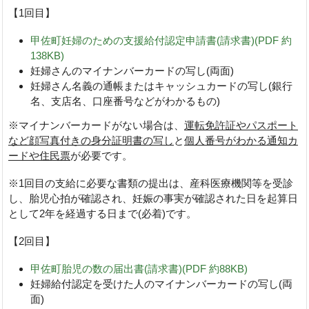
【1回目】
甲佐町妊婦のための支援給付認定申請書(請求書)(PDF 約
138KB)
妊婦さんのマイナンバーカードの写し(両面)
妊婦さん名義の通帳またはキャッシュカードの写し(銀行
名、支店名、口座番号などがわかるもの)
※マイナンバーカードがない場合は、
運転免許証やパスポート
など顔写真付きの身分証明書の写し
と
個人番号がわかる通知カ
ードや住民票
が必要です。
※1回目の支給に必要な書類の提出は、産科医療機関等を受診
し、胎児心拍が確認され、妊娠の事実が確認された日を起算日
として2年を経過する日まで(必着)です。
【2回目】
甲佐町胎児の数の届出書(請求書)(PDF 約88KB)
妊婦給付認定を受けた人のマイナンバーカードの写し(両
面)