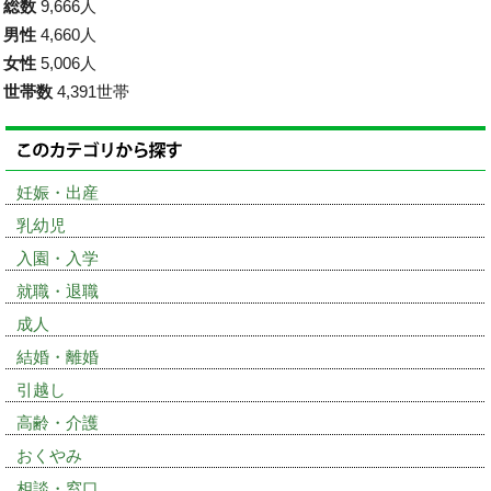
総数
9,666人
男性
4,660人
女性
5,006人
世帯数
4,391世帯
妊娠・出産
乳幼児
入園・入学
就職・退職
成人
結婚・離婚
引越し
高齢・介護
おくやみ
相談・窓口