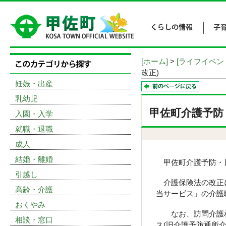
[ホーム]
>
[ライフイベン
改正)
妊娠・出産
乳幼児
甲佐町介護予防
入園・入学
就職・退職
成人
結婚・離婚
甲佐町介護予防・日
引越し
介護保険法の改正に
高齢・介護
当サービス」の介護
おくやみ
なお、訪問介護相当
相談・窓口
ス(旧介護予防通所