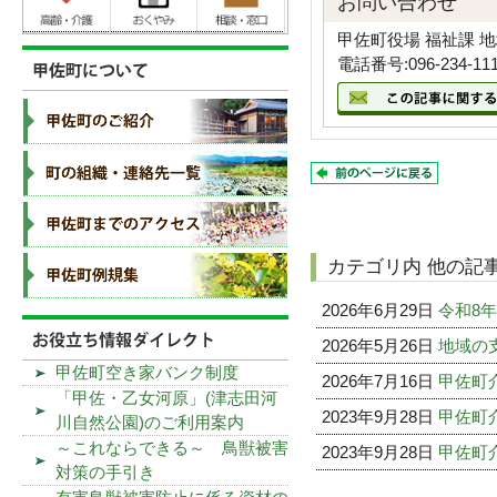
お問い合わせ
甲佐町役場 福祉課 
電話番号:096-234-11
カテゴリ内 他の記
2026年6月29日
令和8
2026年5月26日
地域の
甲佐町空き家バンク制度
2026年7月16日
甲佐町
「甲佐・乙女河原」(津志田河
2023年9月28日
甲佐町
川自然公園)のご利用案内
～これならできる～ 鳥獣被害
2023年9月28日
甲佐町
対策の手引き