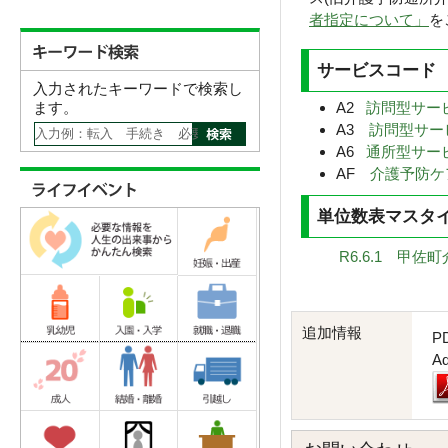
者指定について」
を
サービスコード
入力されたキーワードで検索し
ます。
A2
訪問型サービ
A3
訪問型サービ
A6
通所型サービ
AF
介護予防ケア
単位数表マスタ
R6.6.1 甲
追加情報
P
A