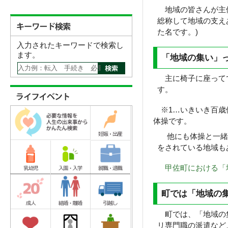
地域の皆さんが主体
総称して地域の支え
た名です。)
入力されたキーワードで検索し
ます。
「地域の集い」
主に椅子に座ってで
す。
※1…いきいき百歳
体操です。
他にも体操と一緒に
をされている地域も
甲佐町における「地
町では「地域の
町では、「地域の集
リ専門職の派遣など