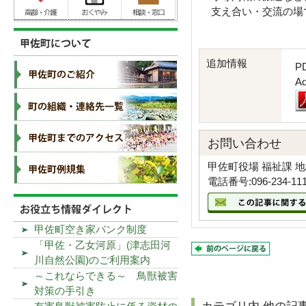
支え合い・交流の場
追加情報
P
A
お問い合わせ
甲佐町役場 福祉課 
電話番号:096-234-11
甲佐町空き家バンク制度
「甲佐・乙女河原」(津志田河
川自然公園)のご利用案内
～これならできる～ 鳥獣被害
対策の手引き