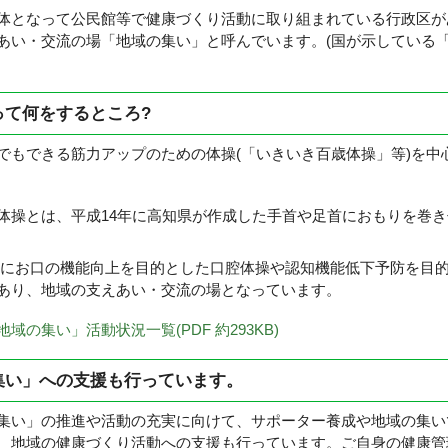
となって公民館等で健康づくり活動に取り組まれている行政区が
あい・交流の場「地域の集い」と呼んでいます。(国が示している
って何をするところ?
もできる筋力アップのための体操(「いきいき百歳体操」等)を中
体操とは、平成14年に高知県が作成した手首や足首におもりを巻
お口の機能向上を目的とした口腔体操や認知機能低下予防を目的
あり、地域の支えあい・交流の場となっています。
域の集い」活動状況一覧(PDF 約293KB)
集い」への支援も行っています。
い」の推進や活動の充実に向けて、サポーター養成や地域の集い
、地域の健康づくり活動への支援も行っています。ご自身の健康管