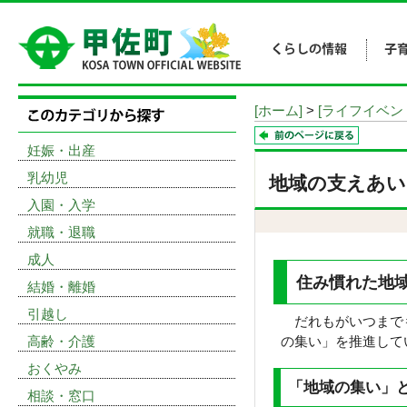
[ホーム]
>
[ライフイベン
妊娠・出産
乳幼児
地域の支えあい
入園・入学
就職・退職
成人
住み慣れた地
結婚・離婚
引越し
だれもがいつまでも
高齢・介護
の集い」を推進して
おくやみ
「地域の集い」と
相談・窓口