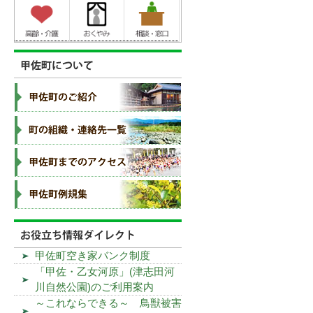
甲佐町空き家バンク制度
「甲佐・乙女河原」(津志田河
川自然公園)のご利用案内
～これならできる～ 鳥獣被害