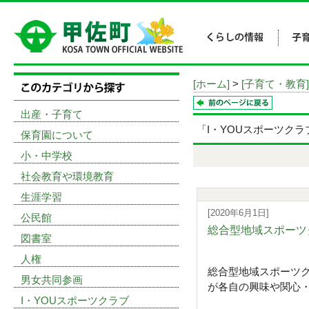
[ホーム]
>
[子育て・教育]
出産・子育て
「I・YOUスポーツク
保育園について
小・中学校
社会教育や環境教育
生涯学習
[2020年6月1日]
公民館
総合型地域スポーツ
図書室
人権
総合型地域スポーツク
男女共同参画
が各自の興味や関心・
I・YOUスポーツクラブ