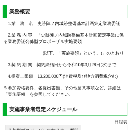
業務概要
1.業 務 名 史跡陣ノ内城跡整備基本計画策定業務委託
2.業 務 内 容 「史跡陣ノ内城跡整備基本計画策定事業に係
る業務委託公募型プロポーザル実施要領
(以下、「実施要領」という。)」のとおり
3.契 約 期 間 契約締結日から令和10年3月29日(水)まで
4.提案上限額 13,200,000円(消費税及び地方消費税含む)
※参加資格要件、各提出書類、その他留意事項など、詳細は
「実施要領」を参照してください。
実施事業者選定スケジュール
日程表