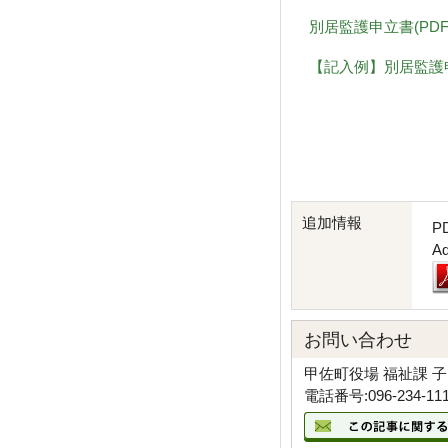
別居監護申立書(PDF 
【記入例】別居監護申立
追加情報
P
A
お問い合わせ
甲佐町役場 福祉課 
電話番号:096-234-11