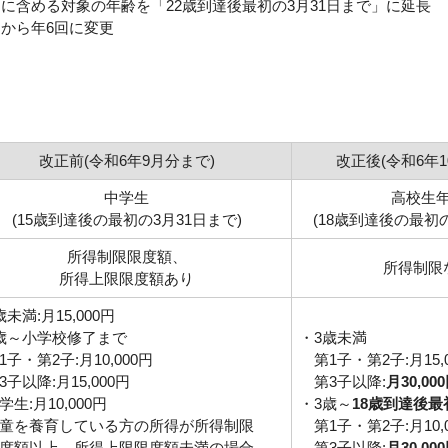
に含める対象の年齢を「22歳到達後最初の3月31日まで」に延長
回から年6回に変更
改正前(令和6年9月分まで)
改正後(令和6年1
中学生
高校生
(15歳到達後の最初の3月31日まで)
(18歳到達後の最初の
所得制限限度額、
所得制限
所得上限限度額あり
歳未満:月15,000円
歳～小学校修了まで
・3歳未満
子・第2子:月10,000円
第1子・第2子:月15,
子以降:月15,000円
第3子以降:
月30,00
学生:月10,000円
・3歳～
18歳到達後最
児童を養育している方の所得が所得制限
第1子・第2子:月10,
度額以上、所得上限限度額未満の場合
第3子以降:
月30,00