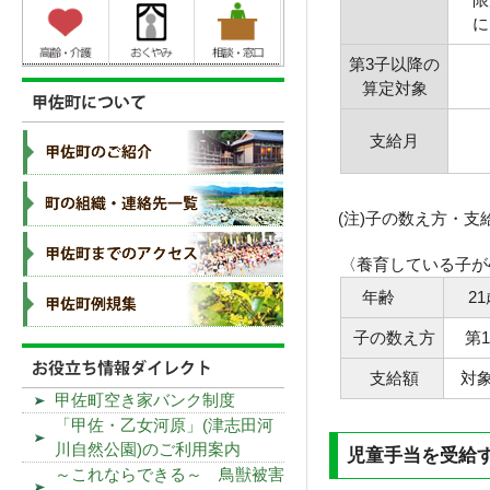
には
第3子以降の
算定対象
支給月
(注)子の数え方・支
〈養育している子が
年齢
2
子の数え方
第
支給額
対
甲佐町空き家バンク制度
「甲佐・乙女河原」(津志田河
川自然公園)のご利用案内
児童手当を受給
～これならできる～ 鳥獣被害