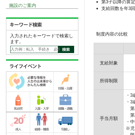
第3子以降の算定
施設のご案内
支給回数を年3
制度内容の比較
入力されたキーワードで検索し
ます。
支給対象
所得制限
・3
・3
第1
第3
手当月額
・中
※
限