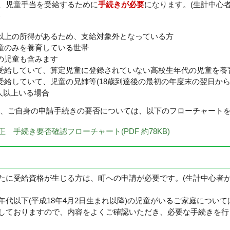
、児童手当を受給するために
手続きが必要
になります。(生計中心
)
以上の所得があるため、支給対象外となっている方
年代の児童のみを養育してい
の児童も含みます
受給していて、算定児童に登録されていない高校生年代の児童を養
受給していて、児童の兄姉等(18歳到達後の最初の年度末の翌日から
人以上いる場合
、ご自身の申請手続きの要否については、以下のフローチャート
続き要否確認フローチャート(PDF 約78KB)
たに受給資格が生じる方は、町への申請が必要です。(生計中心者
てください。) 甲
年代以下(平成18年4月2日生まれ以降)の児童がいるご家庭につい
しておりますので、内容をよくご確認いただき、必要な手続きを行
。 ※