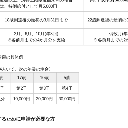
、特例給付として月5,000円
18歳到達後の最初の3月31日まで
22歳到達後の最初の3
2月、6月、10月(年3回)
偶数月(年
※各前月までの4か月分を支給
※各前月までの2
給額の具体例
4人いて、次の年齢の場合〉
1歳
17歳
10歳
5歳
1子
第2子
第3子
第4子
象外
10,000円
30,000円
30,000円
するために申請が必要な方