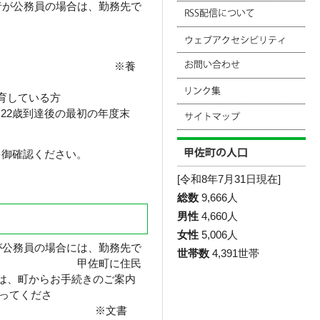
者が公務員の場合は、勤務先で
る世帯 ※養
育している方
22歳到達後の最初の年度末
を御確認ください。
[令和8年7月31日現在]
総数
9,666人
男性
4,660人
女性
5,006人
が公務員の場合には、勤務先で
世帯数
4,391世帯
佐町に住民
ては、町からお手続きのご案内
ってくださ
文書