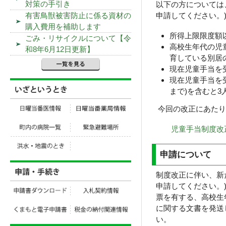
対策の手引き
以下の方については
申請してください。
有害鳥獣被害防止に係る資材の
購入費用を補助します
所得上限限度額
ごみ・リサイクルについて【令
高校生
和8年6月12日更新】
育している別居
現在児童手当を
現在児童手当を
まで)を含むと3
今回の改正にあたり
児童手当制度改正 手
申請について
制度改正に伴い、新
申請し
票を有する、高校生
に関する文書を発送
い