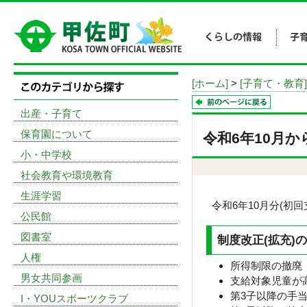
[ホーム]
>
[子育て・教育]
出産・子育て
保育園について
令和6年10月
小・中学校
社会教育や環境教育
生涯学習
令和6年10月分(初
公民館
図書室
制度改正(拡充)
人権
所得制限の撤廃
男女共同参画
支給対象児童が高
第3子以降の手当
I・YOUスポーツクラブ