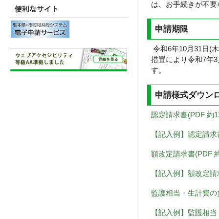
は、お手続きが不要
申請期限
令和6
措置により令和7年
す。
申請様式ダウン
認定請求書(PDF 約1
【記入例】認定請求書(P
額改定請求書(PDF 約
【記入例】額改定請求書
監護相当・生計費の負
【記入例】監護相当・