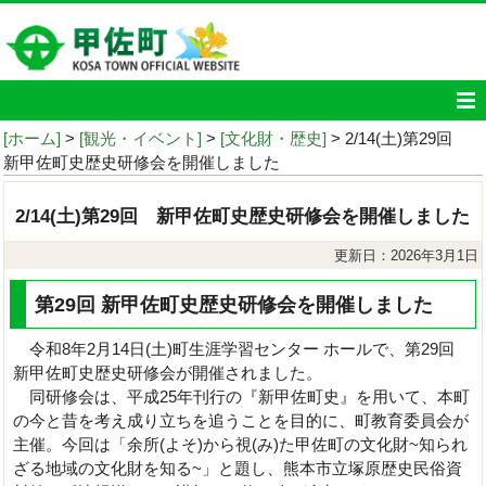
[ホーム]
>
[観光・イベント]
>
[文化財・歴史]
> 2/14(土)第29回
新甲佐町史歴史研修会を開催しました
2/14(土)第29回 新甲佐町史歴史研修会を開催しました
更新日：2026年3月1日
第29回 新甲佐町史歴史研修会を開催しました
令和8年2月14日(土)町生涯学習センター ホールで、第29回
新甲佐町史歴史研修会が開催されました。
同研修会は、平成25年刊行の『新甲佐町史』を用いて、本町
の今と昔を考え成り立ちを追うことを目的に、町教育委員会が
主催。今回は「余所(よそ)から視(み)た甲佐町の文化財~知られ
ざる地域の文化財を知る~」と題し、熊本市立塚原歴史民俗資