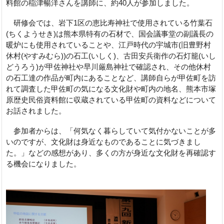
料館の稲津暢洋さんを講師に、約40人が参加しました。
研修会では、岩下1区の恵比寿神社で使用されている竹葉石
(ちくようせき)は熊本県特有の石材で、国会議事堂の副議長の
暖炉にも使用されていることや、江戸時代の宇城市(旧豊野村
休村(やすみむら))の石工(いしく)、古田安兵衛作の石灯籠(いし
どうろう)が甲佐神社や早川厳島神社で確認され、その他休村
の石工達の作品が町内にあることなど、講師自らが甲佐町を訪
れて調査した甲佐町の気になる文化財や町内の地名、熊本市塚
原歴史民俗資料館に収蔵されている甲佐町の資料などについて
お話されました。
参加者からは、「何気なく暮らしていて気付かないことが多
いのですが、文化財は身近なものであることに気づきまし
た。」などの感想があり、多くの方が身近な文化財を再確認す
る機会になりました。