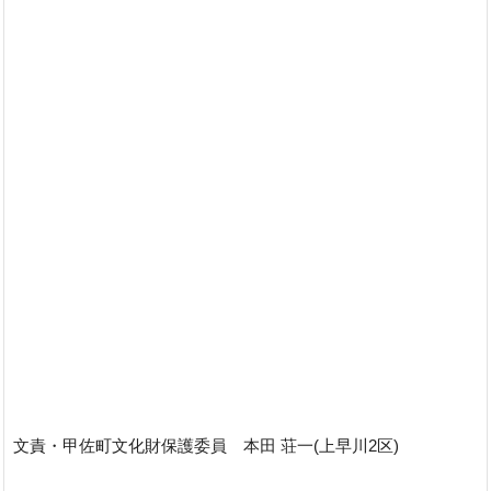
文責・甲佐町文化財保護委員 本田 荘一(上早川2区)