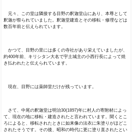
元々、この堂は隣接する目野の釈迦堂山にあり、本尊として
釈迦が祭られていました。釈迦堂建造とその移転・修理などは
数百年前と伝えられています。
かつて、目野の里には多くの寺社があり栄えていましたが、
約400年前、キリシタン大名で宇土城主の小西行長によって焼
き払われたと伝えられています。
現在、目野には薬師堂だけが残っています。
さて、中尾の釈迦堂は明治30(1897)年に村人の寄附材によっ
て、現在の地に移転・建造されたと言われています。聞くとこ
ろによると、移転されたときに如来像の法衣に朱塗りがほどこ
されたそうです。その後、昭和の時代に更に塗り直されたとい