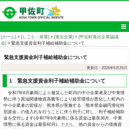
[ホーム]
>
[しごと・産業]
>
[進出企業]
>
[甲佐町進出企業協議
会]
> 緊急支援資金利子補給補助金について
緊急支援資金利子補給補助金について
更新日：2026年6月25日
1 緊急支援資金利子補給補助金について
令和7年8月豪雨により被災した町内の中小企業者及び中東情
勢に伴う原油関連物資高騰等により経営環境が悪化した町内の
中小企業者の皆様が、熊本県が実施する「熊本県金融円滑化特
別資金」の借入れを行うことに伴う利子に対し、利子補給補助
金を交付します(令和7年8月豪雨に係る資金は最長36月、中東
情勢に係る資金は最長60月)。ただし、他の資金からの借換資