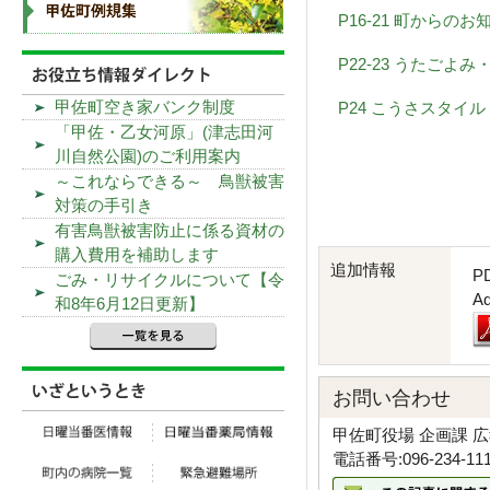
P16-21 町からのお
P22-23 うたごよみ
甲佐町空き家バンク制度
P24 こうさスタイル
「甲佐・乙女河原」(津志田河
川自然公園)のご利用案内
～これならできる～ 鳥獣被害
対策の手引き
有害鳥獣被害防止に係る資材の
購入費用を補助します
追加情報
P
ごみ・リサイクルについて【令
A
和8年6月12日更新】
お問い合わせ
甲佐町役場 企画課 
電話番号:096-234-11