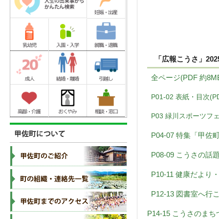
「広報こうさ」202
全ページ(PDF 約8M
P01-02 表紙・目次(PD
P03 緑川スポーツフェ
P04-07 特集「甲佐
P08-09 こうさの話題(
P10-11 健康だ
P12-13 図書室へ行
P14-15 こうさの