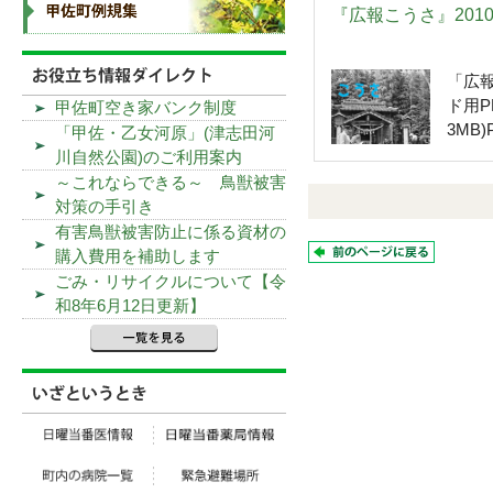
『広報こうさ』201
「広報
ド用P
甲佐町空き家バンク制度
3MB)P
「甲佐・乙女河原」(津志田河
川自然公園)のご利用案内
～これならできる～ 鳥獣被害
対策の手引き
有害鳥獣被害防止に係る資材の
購入費用を補助します
ごみ・リサイクルについて【令
和8年6月12日更新】