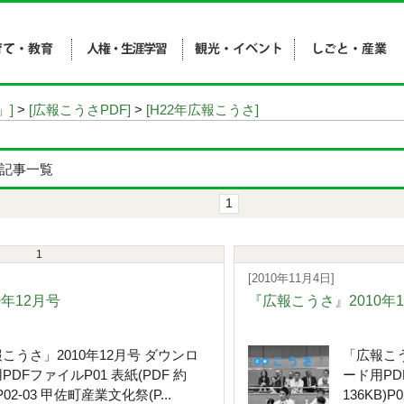
」]
>
[広報こうさPDF]
>
[H22年広報こうさ]
の記事一覧
1
1
[2010年11月4日]
0年12月号
『広報こうさ』2010年
こうさ」2010年12月号 ダウンロ
「広報こう
PDFファイルP01 表紙(PDF 約
ード用PDF
P02-03 甲佐町産業文化祭(P...
136KB)P