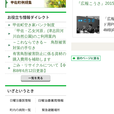
『広報こうさ』201
「広報
ド用P
甲佐町空き家バンク制度
4MB)P
「甲佐・乙女河原」(津志田河
川自然公園)のご利用案内
～これならできる～ 鳥獣被害
対策の手引き
有害鳥獣被害防止に係る資材の
購入費用を補助します
ごみ・リサイクルについて【令
和8年6月12日更新】