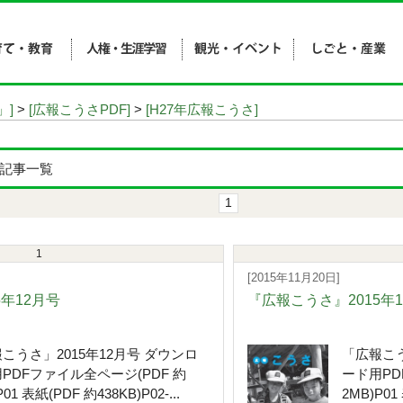
」]
>
[広報こうさPDF]
>
[H27年広報こうさ]
の記事一覧
1
1
[2015年11月20日]
5年12月号
『広報こうさ』2015年
こうさ」2015年12月号 ダウンロ
「広報こう
PDFファイル全ページ(PDF 約
ード用PD
01 表紙(PDF 約438KB)P02-...
2MB)P01 