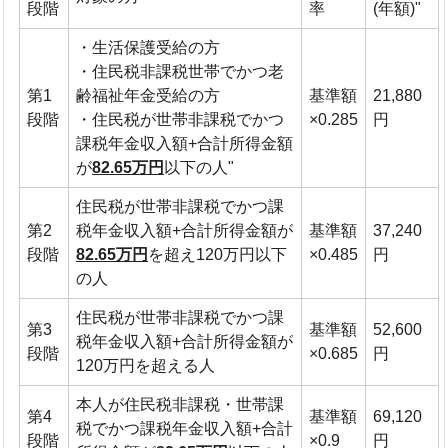
段階
率
(年額)"
・生活保護受給の方
・住民税非課税世帯でかつ老
第1
齢福祉年金受給の方
基準額
21,880
段階
・住民税が世帯非課税でかつ
×0.285
円
課税年金収入額+合計所得金額
が
82.65万円
以下の人"
住民税が世帯非課税でかつ課
第2
税年金収入額+合計所得金額が
基準額
37,240
段階
82.65万円
を超え120万円以下
×0.485
円
の人
住民税が世帯非課税でかつ課
第3
基準額
52,600
税年金収入額+合計所得金額が
段階
×0.685
円
120万円を超える人
本人が住民税非課税・世帯課
第4
基準額
69,120
税でかつ課税年金収入額+合計
段階
×0.9
円