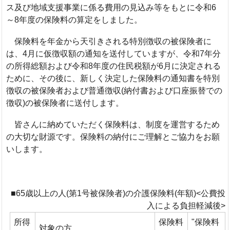
ス及び地域支援事業に係る費用の見込み等をもとに令和6
～8年度の保険料の算定をしました。
保険料を年金から天引きされる特別徴収の被保険者に
は、4月に仮徴収額の通知を送付していますが、令和7年分
の所得総額および令和8年度の住民税額が6月に決定される
ために、その後に、新しく決定した保険料の通知書を特別
徴収の被保険者および普通徴収(納付書および口座振替での
徴収)の被保険者に送付します。
皆さんに納めていただく保険料は、制度を運営するため
の大切な財源です。保険料の納付にご理解とご協力をお願
いします。
■65歳以上の人(第1号被保険者)の介護保険料(年額)<公費投
入による負担軽減後>
所得
保険料
"保険料
対象の方