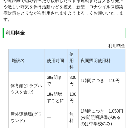
や近距離で組み合ったり接触したりする運動または大きな発声
や激しい呼気を伴う活動などを控え、新型コロナウイルス感染
症対策をとりながら利用されますようよろしくお願いいたしま
す。
利用料金
利用料金
使
施設名
使用時間
用
夜間照明使用料
料
3時間ま
300
1時間につき 110円
で
円
体育館(クラブハ
ウスを含む)
1時間増
100
すごとに
円
1時間につき 1,050円
屋外運動場(グラ
無
ー
(夜間照明設備がある
ウンド)
料
のは中学校のみ)