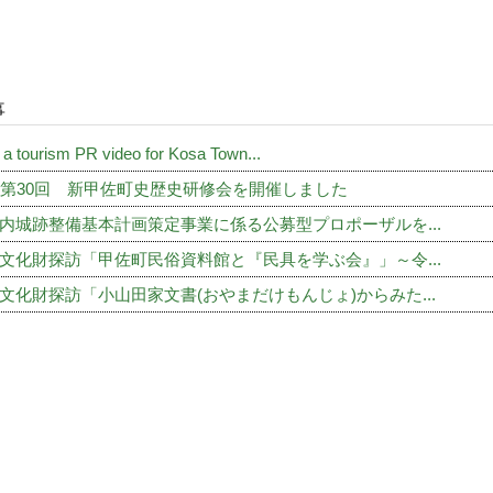
事
 a tourism PR video for Kosa Town...
(土)第30回 新甲佐町史歴史研修会を開催しました
内城跡整備基本計画策定事業に係る公募型プロポーザルを...
文化財探訪「甲佐町民俗資料館と『民具を学ぶ会』」～令...
文化財探訪「小山田家文書(おやまだけもんじょ)からみた...