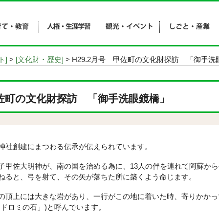
ト]
>
[文化財・歴史]
> H29.2月号 甲佐町の文化財探訪 「御手洗
 甲佐町の文化財探訪 「御手洗眼鏡橋」
神社創建にまつわる伝承が伝えられています。
甲佐大明神が、南の国を治める為に、13人の伴を連れて阿蘇から
ねると、弓を射て、その矢が落ちた所に築くよう命じます。
頂上には大きな岩があり、一行がこの地に着いた時、寄りかかっ
マドロミの石」)と呼んでいます。