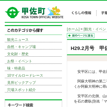
[ホーム]
>
[観光・イベン
観光ニュース
自然・キャンプ場
H29.2月号
文化財・歴史
お祭・イベント
味・特産品
安平区には、甲佐
10マイルロードレース
阿蘇大明神の第二子
見所ピックアップ
くか阿蘇大明神に尋
穴場スポット紹介
安平区の北側、山の
を石の磨臥(別名「