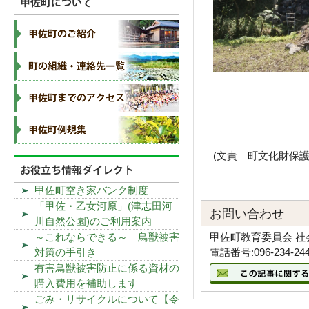
(文責 町文化財保護
甲佐町空き家バンク制度
「甲佐・乙女河原」(津志田河
お問い合わせ
川自然公園)のご利用案内
甲佐町教育委員会 社
～これならできる～ 鳥獣被害
電話番号:096-234-24
対策の手引き
有害鳥獣被害防止に係る資材の
購入費用を補助します
ごみ・リサイクルについて【令