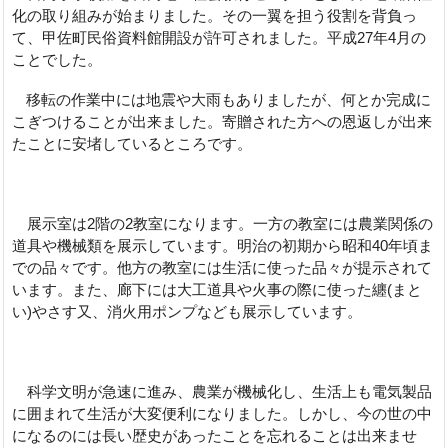
化の取り組みが始まりました。その一翼を担う役割を背負っ
て、甲佐町民俗資料館開設が許可されました。平成27年4月の
ことでした。
移転の作業中には地震や大雨もありましたが、何とか完成に
こぎつけることが出来ました。寄贈された方への恩返しが出来
たことに安堵しているところです。
展示室は2階の2教室になります。一方の教室には農業関係の
道具や機械類を展示しています。明治の初期から昭和40年頃ま
での品々です。他方の教室には生活に使った品々が提示されて
います。また、廊下には大工道具や火事の際に使った纏(まと
い)やさす又、消火用ポンプなども展示しています。
科学文明が急速に進み、農業が機械化し、生活上も電気製品
に囲まれて生活が大変便利になりました。しかし、今の世の中
になるのには長い歴史があったことを忘れることは出来ませ