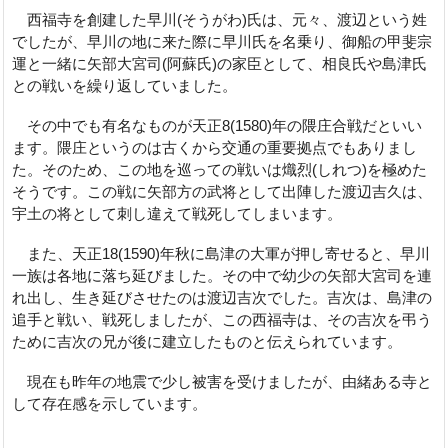
西福寺を創建した早川(そうがわ)氏は、元々、渡辺という姓
でしたが、早川の地に来た際に早川氏を名乗り、御船の甲斐宗
運と一緒に矢部大宮司(阿蘇氏)の家臣として、相良氏や島津氏
との戦いを繰り返していました。
その中でも有名なものが天正8(1580)年の隈庄合戦だといい
ます。隈庄というのは古くから交通の重要拠点でもありまし
た。そのため、この地を巡っての戦いは熾烈(しれつ)を極めた
そうです。この戦に矢部方の武将として出陣した渡辺吉久は、
宇土の将として刺し違えて戦死してしまいます。
また、天正18(1590)年秋に島津の大軍が押し寄せると、早川
一族は各地に落ち延びました。その中で幼少の矢部大宮司を連
れ出し、生き延びさせたのは渡辺吉次でした。吉次は、島津の
追手と戦い、戦死しましたが、この西福寺は、その吉次を弔う
ために吉次の兄が後に建立したものと伝えられています。
現在も昨年の地震で少し被害を受けましたが、由緒ある寺と
して存在感を示しています。