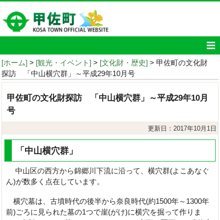
[ホーム]
>
[観光・イベント]
>
[文化財・歴史]
> 甲佐町の文化財
探訪 「中山横穴群」～平成29年10月号
甲佐町の文化財探訪 「中山横穴群」～平成29年10月
号
更新日：2017年10月1日
「中山横穴群」
中山区の西方から錦郷川下流に沿って、横穴群(よこあなぐ
ん)が数多く点在しています。
横穴墓は、古墳時代の後半から奈良時代(約1500年～1300年
前)ごろに見られた墓の1つで崖(がけ)に横穴を掘って作りま