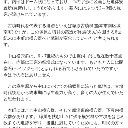
す。内部はドーム状になっており、コの字形に区画した遺体安
置所(屍床(ししょう))があります。墓内にはふつう2～3個の屍
床が設けられています。
古墳時代を代表する遺跡といえば塚原古墳群(熊本市南区城
南町)ですが、この塚原古墳群の築造が終焉(えん)を迎える6世
紀末に本町の横穴群へと墓制が変化していったと考えられま
す。
中山横穴群は、6～7世紀のもので山裾(すそ)に現在数十基点
在し、内部は三床の祭壇式になっています。もともと入口は閉
塞石(ヘイソクセキ)とよばれる石でふさがれていたのですが、
今はその石はありません。
この麻生原から中山にかけての錦郷川に沿った低地は、古墳
時代後期から終末期には生産力が高く、多くの人が住んでいた
と思われます。
本町にはここ中山横穴群、そして船津東前横穴群、下豊内横
穴群があります。 緑川を挟む山々に残る横穴群や古墳をはじめ
数多くの遺跡を守り、後世に残していくためにも、町民の方々