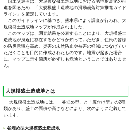
国土交通省は、大規模な盛土造成地における宅地耐震化の推
進を図るため、「大規模盛土造成地の滑動崩落対策推進ガイド
ライン」を策定しています。
このガイドラインに基づき、熊本県により調査が行われ、大
規模盛土造成地マップが作成されました。
このマップは、調査結果を公表することにより、大規模盛土
造成地が身近に存在するかどうか知っていただき、住民の皆様
の防災意識を高め、災害の未然防止や被害の軽減につなげてい
ただくことを目的に作成されたものです。地震が起きた場合
に、マップに示す箇所が必ずしも危険ということではありませ
ん。
大規模盛土造成地とは
大規模盛土造成地には、「谷埋め型」と「腹付け型」の2種
類があり、盛土の面積や高さなどにより、次のように定義して
います。
谷埋め型大規模盛土造成地