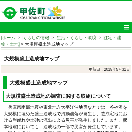
[ホーム]
>
[くらしの情報]
>
[生活・くらし・環境]
>
[住宅・建
物・土地]
> 大規模盛土造成地マップ
大規模盛土造成地マップ
更新日：2019年5月31日
大規模盛土造成地マップ
大規模盛土造成地の調査に関する取組について
兵庫県南部地震や東北地方太平洋沖地震などでは、谷や沢を
大規模に埋めた盛土造成地で滑動崩落が発生し、造成宅地にお
ける崖崩れや土砂の流出による災害が発生しました。また、熊
本地震においても、造成地の一部で災害が発生しています。