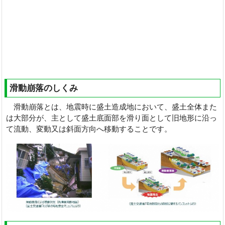
滑動崩落のしくみ
滑動崩落とは、地震時に盛土造成地において、盛土全体また
は大部分が、主として盛土底面部を滑り面として旧地形に沿っ
て流動、変動又は斜面方向へ移動することです。