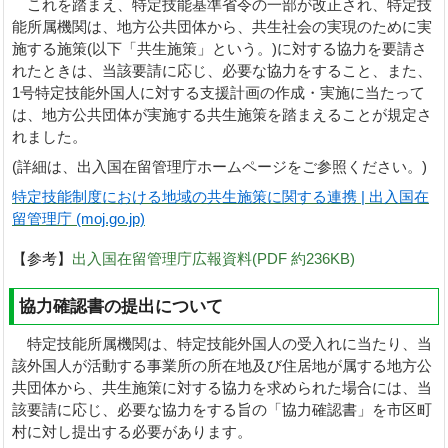
これを踏まえ、特定技能基準省令の一部が改正され、特定技
能所属機関は、地方公共団体から、共生社会の実現のために実
施する施策(以下「共生施策」という。)に対する協力を要請さ
れたときは、当該要請に応じ、必要な協力をすること、また、
1号特定技能外国人に対する支援計画の作成・実施に当たって
は、地方公共団体が実施する共生施策を踏まえることが規定さ
れました。
(詳細は、出入国在留管理庁ホームページをご参照ください。)
特定技能制度における地域の共生施策に関する連携 | 出入国在
留管理庁 (moj.go.jp)
【参考】
出入国在留管理庁広報資料(PDF 約236KB)
協力確認書の提出について
特定技能所属機関は、特定技能外国人の受入れに当たり、当
該外国人が活動する事業所の所在地及び住居地が属する地方公
共団体から、共生施策に対する協力を求められた場合には、当
該要請に応じ、必要な協力をする旨の「協力確認書」を市区町
村に対し提出する必要があります。