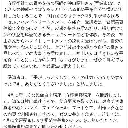
介護福祉士の資格を持つ講師の神山晴佳さん(宇城市)が、た
くさんの神経やつぼがあるといわれる腕や手を自分で揉んだり
押したりすることで、血行促進やリラックス効果が得られる
「セルフハンドトリートメント」を紹介。受講者は、健康美容
体操で全身をほぐした後、皮膚の構造を学んだり、張り付けて
肌の状態を確認できるチェックシートなどを体験。その後、神
山さんからハンドトリートメントの説明を受けながら、自分の
腕や手を念入りにほぐし、ケア前後の手の輝きや血行の良さを
見比べてケアの大事さを学びました。神山さんは「きれいな手
を保つことは、心身のケアにもつながります。ぜひご自宅でも
続けてくださいね」と受講生に伝えました。
受講者は、「手がしっとりして、ケアの仕方がわかりやすか
ったです。ありがとうございました」と話しました。
4月に新しく公民館自主講座「介護美容講座」を開設しまし
た。講師は神山晴佳さんで、美容要素を取り入れた健康美容体
操を中心にハンド、フェイシャル、フットケア、創作レクなど
の内容で開催されますので、ぜひご参加ください。詳しくは、
4月に全戸配布します受講生募集のチラシをご覧いただくか、
公民館事務局までお問い合わせください。