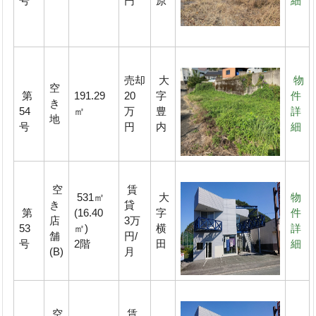
号
円
原
細
売却
大
物
空
第
191.29
20
字
件
き
54
㎡
万
豊
詳
地
号
円
内
細
空
賃
531㎡
大
物
き
貸
第
(16.40
字
件
店
3万
53
㎡)
横
詳
舗
円/
号
2階
田
細
(B)
月
空
賃