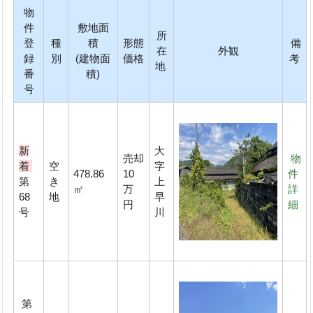
物
件
敷地面
所
登
種
積
形態
備
在
外観
録
別
(建物面
価格
考
地
番
積)
号
新
大
売却
物
着
空
字
478.86
10
件
第
き
上
㎡
万
詳
68
地
早
円
細
号
川
第