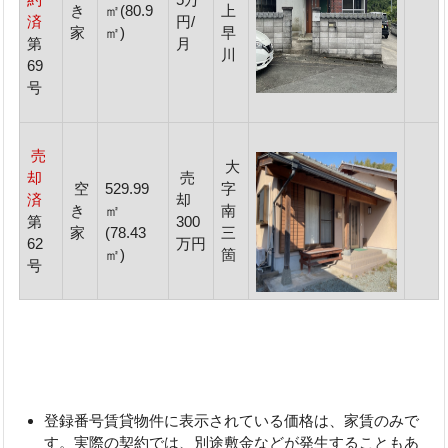
き
㎡(80.9
上
済
円/
家
㎡)
早
第
月
川
69
号
売
大
却
売
空
529.99
字
済
却
き
㎡
南
第
300
家
(78.43
三
62
万円
㎡)
箇
号
登録番号賃貸物件に表示されている価格は、家賃のみで
す。実際の契約では、別途敷金などが発生することもあ