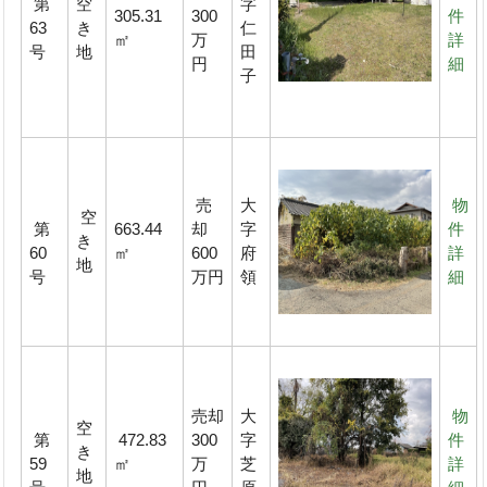
第
空
字
305.31
300
件
63
き
仁
㎡
万
詳
号
地
田
円
細
子
売
大
物
空
第
663.44
却
字
件
き
60
㎡
600
府
詳
地
号
万円
領
細
売却
大
物
空
第
472.83
300
字
件
き
59
㎡
万
芝
詳
地