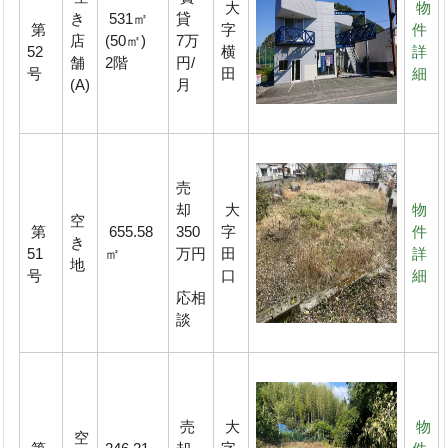
大
物
き
531㎡
貸
第
字
件
店
(50㎡)
7万
52
横
詳
舗
2階
円/
号
田
細
(A)
月
売
却
大
物
空
第
655.58
350
字
件
き
51
㎡
万円
田
詳
地
号
口
細
応相
談
売
大
物
空