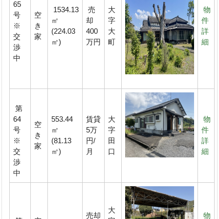
65
1534.13
売
大
物
号
空
㎡
却
字
件
※
き
(224.03
400
大
詳
交
家
㎡)
万円
町
細
渉
中
第
64
553.44
賃貸
大
物
空
号
㎡
5万
字
件
き
※
(81.13
円/
田
詳
家
交
㎡)
月
口
細
渉
中
大
売却
物