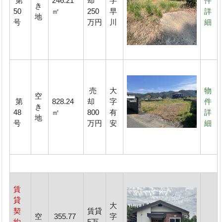
第
246.21
却
字
件
き
50
㎡
250
早
詳
地
号
万円
川
細
売
大
物
空
第
828.24
却
字
件
き
48
㎡
800
有
詳
地
号
万円
安
細
賃
貸
大
契
賃貸
空
355.77
字
約
5万