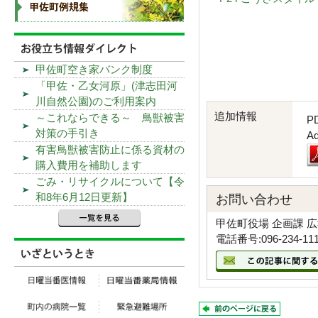
甲佐町空き家バンク制度
「甲佐・乙女河原」(津志田河
川自然公園)のご利用案内
追加情報
～これならできる～ 鳥獣被害
P
対策の手引き
A
有害鳥獣被害防止に係る資材の
購入費用を補助します
ごみ・リサイクルについて【令
和8年6月12日更新】
お問い合わせ
甲佐町役場 企画課 
電話番号:096-234-11