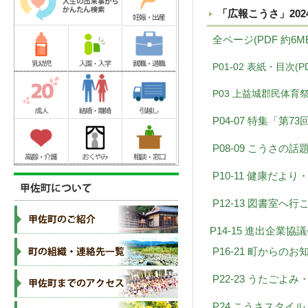
「広報こうさ」202
全ページ(PDF 約6M
P01-02 表紙・目次(PD
P03 上益城郡民体育祭(
P04-07 特集「第7
P08-09 こうさの話題(
P10-11 健康だ
P12-13 図書室へ行
P14-15 進出企業
P16-21 町からのお
P22-23 うたごよみ
P24 こうさスタイル