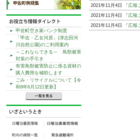
2021年11月4日
『広報こ
2021年11月4日
『広報こ
2021年11月4日
『広報こ
甲佐町空き家バンク制度
「甲佐・乙女河原」(津志田河
川自然公園)のご利用案内
～これならできる～ 鳥獣被害
対策の手引き
有害鳥獣被害防止に係る資材の
購入費用を補助します
ごみ・リサイクルについて【令
和8年6月12日更新】