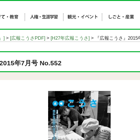
」]
>
[広報こうさPDF]
>
[H27年広報こうさ]
> 『広報こうさ』2015年
15年7月号 No.552