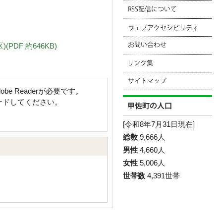
DF 約646KB)
e Readerが必要です。
ロードしてください。
[令和8年7月31日現在]
総数
9,666人
男性
4,660人
女性
5,006人
世帯数
4,391世帯