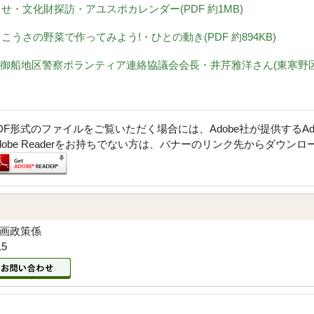
知らせ・文化財探訪・アユスポカレンダー(PDF 約1MB)
み・こうさの野菜で作ってみよう!・ひとの動き(PDF 約894KB)
 御船地区警察ボランティア連絡協議会会長・井芹雅洋さん(東寒野区)(P
DF形式のファイルをご覧いただく場合には、Adobe社が提供するAdob
dobe Readerをお持ちでない方は、バナーのリンク先からダウン
企画政策係
15