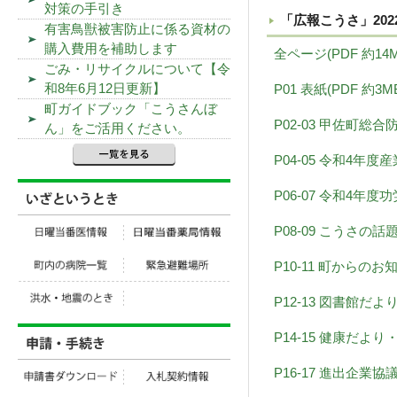
対策の手引き
「広報こうさ」202
有害鳥獣被害防止に係る資材の
購入費用を補助します
全ページ(PDF 約14M
ごみ・リサイクルについて【令
和8年6月12日更新】
P01 表紙(PDF 約3M
町ガイドブック「こうさんぼ
P02-03 甲佐町総
ん」をご活用ください。
P04-05 令和4年度産
P06-07 令和4年
P08-09 こうさの話題
P10-11 町からのお知
P12-13 図書館だよ
P14-15 健康だよ
P16-17 進出企業