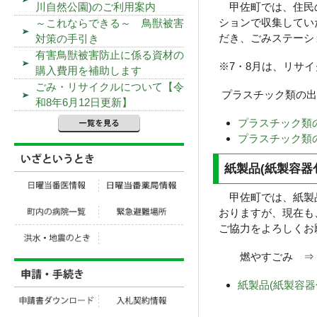
甲佐町では、住民の
川自然公園)のご利用案内
ションで収集してい
～これならできる～ 鳥獣被害
だき、ごみステーシ
対策の手引き
有害鳥獣被害防止に係る資材の
※7・8月は、リサ
購入費用を補助します
ごみ・リサイクルについて【令
プラスチック類の出
和8年6月12日更新】
プラスチック類
プラスチック類の
紙製品(紙製容器
甲佐町では、紙製品
おりますが、現在も
ご協力をよろしくお
燃やすごみ 
紙製品(紙製容器