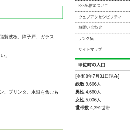
脂製波板、障子戸、ガラス
さい。
[令和8年7月31日現在]
総数
9,666人
男性
4,660人
ン、プリンタ、水銀を含むも
女性
5,006人
世帯数
4,391世帯