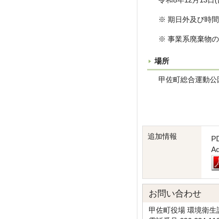
※ 期日外及び時間
※ 事業系廃棄物の
場所
甲佐町総合運動公園
追加情報
P
A
お問い合わせ
甲佐町役場 環境衛生