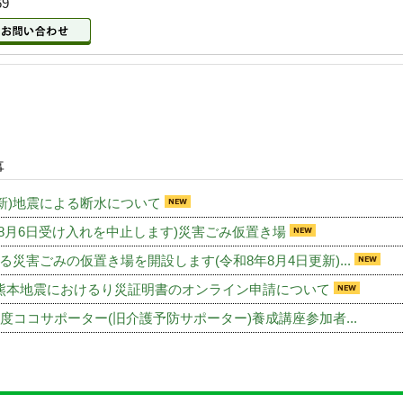
69
事
 更新)地震による断水について
年8月6日受け入れを中止します)災害ごみ仮置き場
る災害ごみの仮置き場を開設します(令和8年8月4日更新)...
熊本地震におけるり災証明書のオンライン申請について
年度ココサポーター(旧介護予防サポーター)養成講座参加者...