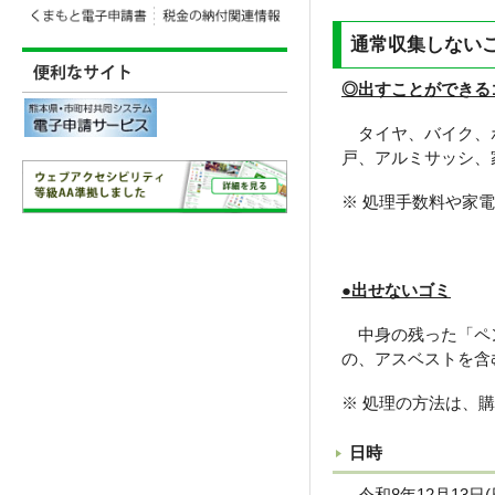
通常収集しない
◎出すことができる
タイヤ、バイク、ボ
戸、アルミサッシ、
※ 処理手数料や家
●出せないゴミ
中身の残った「ペン
の、アスベストを含
※ 処理の方法は、
日時
令和8年12月13日(