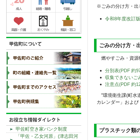
※ごみの分け方・出
令和8年度改訂版
ごみの分け方・
燃やすごみ・資源物
分別表(PDF 約97
収集できないごみ(P
注意点(PDF 約12
”環境衛生課(町水道
カレンダー」および
甲佐町空き家バンク制度
プラスチック類の
「甲佐・乙女河原」(津志田河