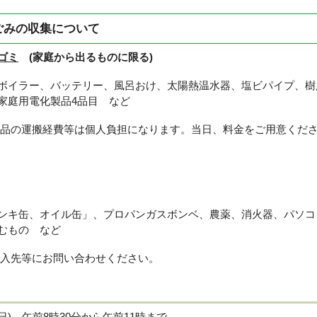
ごみの収集について
ゴミ
(家庭から出るものに限る)
イラー、バッテリー、風呂おけ、太陽熱温水器、塩ビパイプ、樹
家庭用電化製品4品目 など
電品の運搬経費等は個人負担になります。当日、料金をご用意くだ
キ缶、オイル缶」、プロパンガスボンベ、農薬、消火器、パソコ
むもの など
購入先等にお問い合わせください。
日) 午前8時30分から午前11時まで