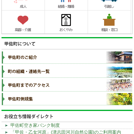
甲佐町空き家バンク制度
「甲佐・乙女河原」(津志田河川自然公園)のご利用案内