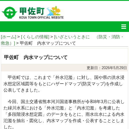
[ホーム]
>
[くらしの情報]
>
[いざというときに （防災・消防・
救急）]
> 甲佐町 内水マップについて
甲佐町 内水マップについて
更新日：2026年5月29日
甲佐町では、これまで「外水氾濫」に対し、国や県の洪水浸
水想定区域図等をもとにハザードマップ(防災マップ)を作成し
公表してきました。
今回、国土交通省熊本河川国道事務所が令和8年3月に公表し
た緑川水系における「外水氾濫」と「内水氾濫」を考慮した
「多段階浸水想定図」のデータをもとに、雨水出水による内水
氾濫を抽出・図化し、内水マップを作成・公表することとしま
した。