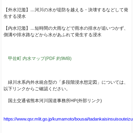
【外水氾濫】…河川の水が堤防を越える・決壊するなどして発
生する浸水
【内水氾濫】…短時間の大雨などで雨水の排水が追いつかず、
側溝や排水路などから水があふれて発生する浸水
甲佐町 内水マップ(PDF 約9MB)
緑川水系内外水統合型の「多段階浸水想定図」については、
以下リンクからご確認ください。
国土交通省熊本河川国道事務所HP(外部リンク)
https://www.qsr.mlit.go.jp/kumamoto/bousai/tadankaisinsuisouteizu