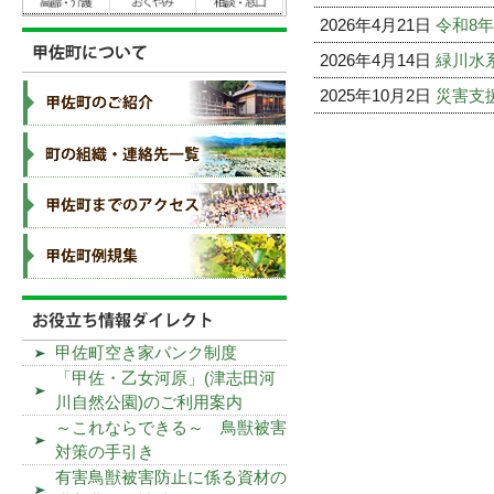
2026年4月21日
令和8
2026年4月14日
緑川水
2025年10月2日
災害支
甲佐町空き家バンク制度
「甲佐・乙女河原」(津志田河
川自然公園)のご利用案内
～これならできる～ 鳥獣被害
対策の手引き
有害鳥獣被害防止に係る資材の