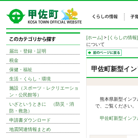
[ホーム]
>
[くらしの情報]
について
届出・登録・証明
税金
甲佐町新型イン
保健・福祉
生活・くらし・環境
施設（スポーツ・レクリエーショ
ン・公民館等）
熊本県新型インフル
いざというときに （防災・消
で、ご覧ください。
防・救急）
甲佐町新型インフルエ
申請書ダウンロード
地震関連情報まとめ