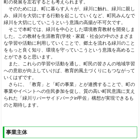
町の発展を左右するとも考えられます。
そのためには、町に暮らす人々が、緑川に触れ、緑川に親し
み、緑川を大切にする行動を起こしていくなど、町民みんなで
緑川を大切にしていこうという意識の高揚が不可欠です。
そこで本町では、緑川を中心とした環境教育教材を開発しま
した。この教材を生涯教育(学校・家庭・社会)の中のさまざま
な学習や活動に利用していくことで、郷土を流れる緑川のこと
をもっと良く知り、環境を守っていこうという意識を高めるこ
とができると思います。
また、これらの学習や活動を通し、町民の皆さんの地域学習
への意欲が向上していけば、教育的風土づくりにもつながって
いくはずです。
さらに、「教育」と「町の事業」とが連携することで、町の
事業やイベントへの住民参加を促し、質の高い町民意識に支え
られた「緑川リバーサイドパークin甲佐」構想が実現できるも
のと期待します。
事業主体