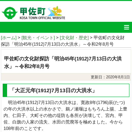
[ホーム]
>
[観光・イベント]
>
[文化財・歴史]
> 甲佐町の文化財
探訪「明治45年(1912)7月13日の大洪水」～令和2年8月号
甲佐町の文化財探訪「明治45年(1912)7月13日の大洪
水」～令和2年8月号
更新日：2020年8月1日
「大正元年(1912)7月13日の大洪水」
明治45年(1912)7月13日の大洪水は、寛政8年(1796)辰(たつ)
の年の大洪水以上の水かさで、鵜ノ瀬堰はもちろん上揚、上豊
内、仁田子、大町その他の堤防も各所が決壊して、宮内、甲
佐、白旗の人家の流失、水田の荒廃等を極めました。今から
108年前のことです。