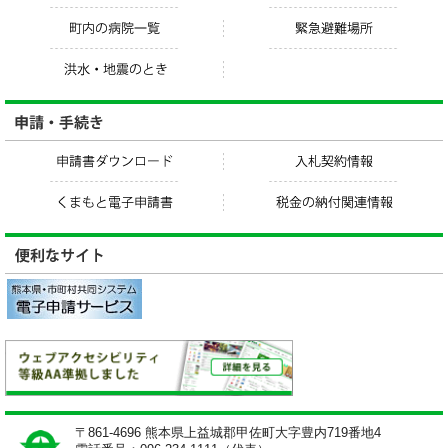
〒861-4696 熊本県上益城郡甲佐町大字豊内719番地4