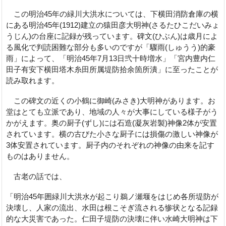
この明治45年の緑川大洪水については、下横田消防倉庫の横
にある明治45年(1912)建立の猿田彦大明神(さるたひこだいみょ
うじん)の台座に記録が残っています。碑文(ひぶん)は歳月によ
る風化で判読困難な部分も多いのですが「驟雨(しゅうう)的豪
雨」によって、「明治45年7月13日弐十時増水」「宮内豊内仁
田子有安下横田塔木糸田所属堤防拾余箇所潰」に至ったことが
読み取れます。
この碑文の近くの小鶴に御崎(みさき)大明神があります。お
堂はとても立派であり、地域の人々が大事にしている様子がう
かがえます。奥の厨子(ずし)には石造(凝灰岩製)神像2体が安置
されています。横の古びた小さな厨子には損傷の激しい神像が
3体安置されています。厨子内のそれぞれの神像の由来を記す
ものはありません。
古老の話では、
「明治45年囲緑川大洪水が起こり鵜ノ瀬堰をはじめ各所堤防が
決壊し、人家の流出、水田は根こそぎ流される惨状となる記録
的な大災害であった。仁田子堤防の決壊に伴い水崎大明神は下