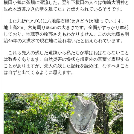
横田小鶴に茶畑に漂流した。翌年下横田の人々は御崎大明神と
改め木造藁ぶきの堂を建てた」と伝えられているそうです。
また九折(つづら)に六地蔵石幢(せきどう)が建っています。
地上高2m、六角周り96cmの大きさです。全面がすっかり摩耗
しており、地蔵尊の輪郭さえもわかりません。この六地蔵も明
治45年の大洪水で現在地に流れ着いたと伝えられています。
これら先人の残した遺跡から私たちが学ばねばならないこと
は数多くあります。自然災害の惨状を想定外の言葉で表現する
ことがありますが、先人の残した記録を読めば、なすべきこと
は自ずと出てくるように思えます。