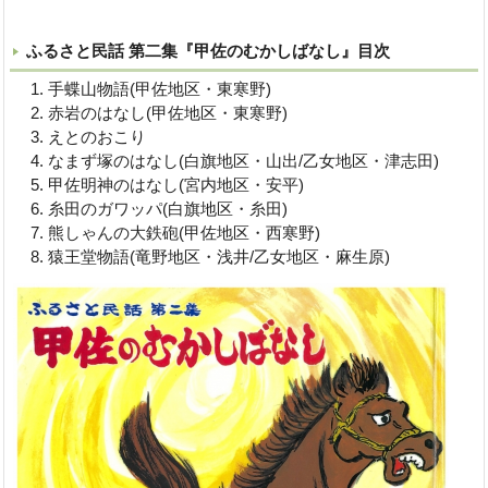
ふるさと民話 第二集『甲佐のむかしばなし』目次
手蝶山物語(甲佐地区・東寒野)
赤岩のはなし(甲佐地区・東寒野)
えとのおこり
なまず塚のはなし(白旗地区・山出/乙女地区・津志田)
甲佐明神のはなし(宮内地区・安平)
糸田のガワッパ(白旗地区・糸田)
熊しゃんの大鉄砲(甲佐地区・西寒野)
猿王堂物語(竜野地区・浅井/乙女地区・麻生原)