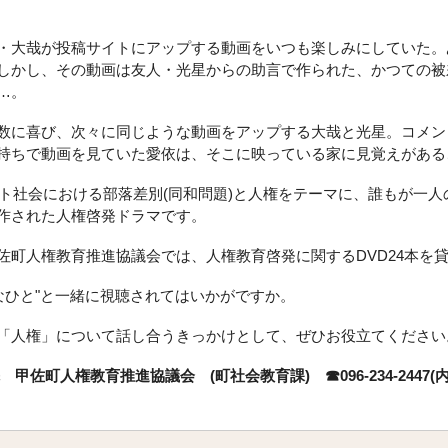
・大哉が投稿サイトにアップする動画をいつも楽しみにしていた。
しかし、その動画は友人・光星からの助言で作られた、かつての被
…。
に喜び、次々に同じような動画をアップする大哉と光星。コメン
持ちで動画を見ていた愛依は、そこに映っている家に見覚えがある
ト社会における部落差別(同和問題)と人権をテーマに、誰もが一人
作された人権啓発ドラマです。
町人権教育推進協議会では、人権教育啓発に関するDVD24本を
ひと"と一緒に視聴されてはいかがですか。
人権」について話し合うきっかけとして、ぜひお役立てくださ
甲佐町人権教育推進協議会 (町社会教育課) ☎096-234-2447(内