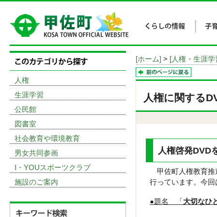
[ホーム]
>
[人権・生涯学
人権
生涯学習
人権に関するD
公民館
図書室
社会教育や環境教育
人権啓発DVD
男女共同参画
I・YOUスポーツクラブ
甲佐町人権教育推進
施設のご案内
行っています。今回
●題名 「
大切なひと