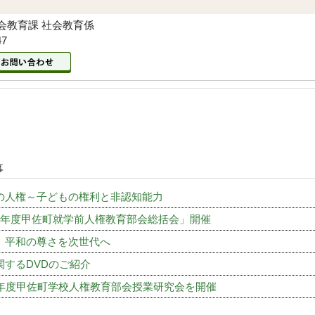
会教育課 社会教育係
47
事
の人権～子どもの権利と非認知能力
7年度甲佐町就学前人権教育部会総括会」開催
』平和の尊さを次世代へ
関するDVDのご紹介
年度甲佐町学校人権教育部会授業研究会を開催