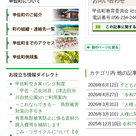
お問い合わせ
甲佐町教育委員会 社
電話番号:096-234-24
カテゴリ内 他の記
甲佐町空き家バンク制度
2026年6月12日
子ども
「甲佐・乙女河原」(津志田河
2026年4月27日
「令和
川自然公園)のご利用案内
2026年3月31日
『人権
～これならできる～ 鳥獣被害
対策の手引き
2026年3月10日
人権に
有害鳥獣被害防止に係る資材の
2025年12月10日
令和7
購入費用を補助します
ごみ・リサイクルについて【令