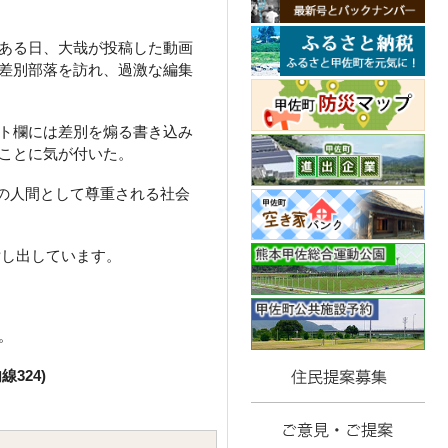
ある日、大哉が投稿した動画
差別部落を訪れ、過激な編集
ト欄には差別を煽る書き込み
ことに気が付いた。
の人間として尊重される社会
貸し出しています。
い。
線324)