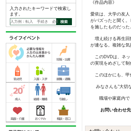
《作品内容》
入力されたキーワードで検索し
ます。
愛依は、大学の友人
がバズったと聞く。
を施したものだった
増え続ける再生回数
が連なる。複雑な気
このDVDは、ネッ
の実現をめざして制
このほかにも、甲佐
みなさんも"大切な
職場や家庭内で「
お問い合わせ先 