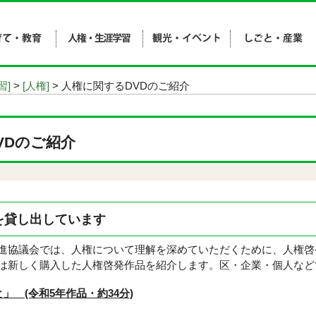
習]
>
[人権]
> 人権に関するDVDのご紹介
VDのご紹介
を貸し出しています
協議会では、人権について理解を深めていただくために、人権啓発
は新しく購入した人権啓発作品を紹介します。区・企業・個人など
」 (令和5年作品・約34分)