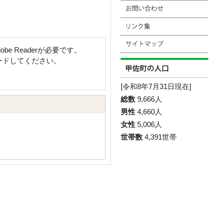
e Readerが必要です。
ロードしてください。
[令和8年7月31日現在]
総数
9,666人
男性
4,660人
女性
5,006人
世帯数
4,391世帯