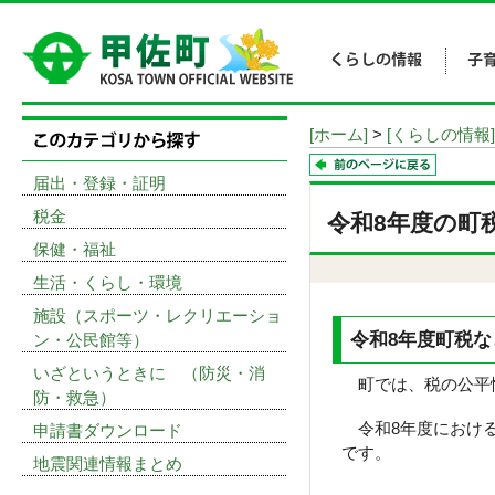
[ホーム]
>
[くらしの情報]
届出・登録・証明
税金
令和8年度の町
保健・福祉
生活・くらし・環境
施設（スポーツ・レクリエーショ
令和8年度町税
ン・公民館等）
いざというときに （防災・消
町では、税の公平性
防・救急）
令和8年度における
申請書ダウンロード
です。
地震関連情報まとめ