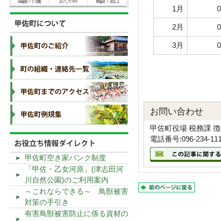
1月
2月
3月
お問い合わせ
甲佐町役場 税務課 
電話番号:096-234-11
甲佐町空き家バンク制度
「甲佐・乙女河原」(津志田河
川自然公園)のご利用案内
～これならできる～ 鳥獣被害
対策の手引き
有害鳥獣被害防止に係る資材の