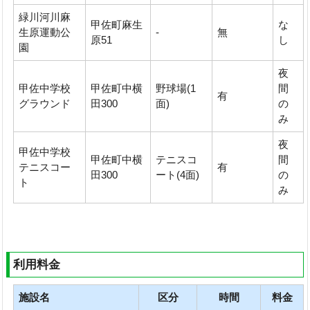
緑川河川麻
甲佐町麻生
な
生原運動公
-
無
原51
し
園
夜
甲佐中学校
甲佐町中横
野球場(1
間
有
グラウンド
田300
面)
の
み
夜
甲佐中学校
甲佐町中横
テニスコ
間
テニスコー
有
田300
ート(4面)
の
ト
み
利用料金
施設名
区分
時間
料金