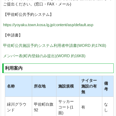
ご提出ください。(窓口・FAX・メール)
【甲佐町公共予約システム】
https://yoyaku.town.kosa.lg.jp/content/asp/default.asp
【申請書】
甲佐町公共施設予約システム利用者申請書(WORD 約17KB)
メンバー表(町内登録のみ提出)(WORD 約16KB)
利用案内
ナイター
備
名称
所在地
施設規模
施設の有
考
無
サッカー
緑川グラウ
甲佐町白旗
な
コート(1
有
ンド
92
し
面)