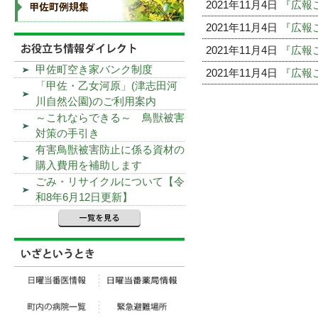
2021年11月4日
『広報こ
2021年11月4日
『広報こ
2021年11月4日
『広報こ
甲佐町空き家バンク制度
2021年11月4日
『広報こ
「甲佐・乙女河原」(津志田河
川自然公園)のご利用案内
～これならできる～ 鳥獣被害
対策の手引き
有害鳥獣被害防止に係る資材の
購入費用を補助します
ごみ・リサイクルについて【令
和8年6月12日更新】